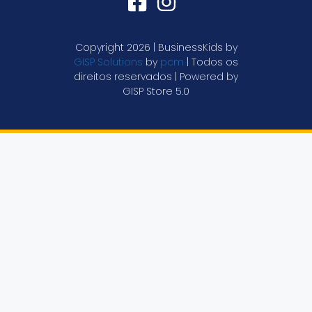
Copyright 2026 | BusinessKids by
GISP Solutions
by
pcm
| Todos os
direitos reservados | Powered by
GISP Store 5.0