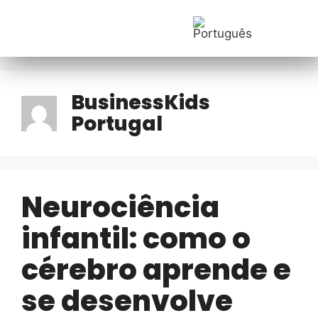
https://businesskids.com.pt/
BusinessKids
Portugal
Neurociência
infantil: como o
cérebro aprende e
se desenvolve