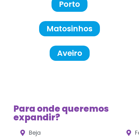
Porto
Matosinhos
Aveiro
Para onde queremos
expandir?
Beja
F