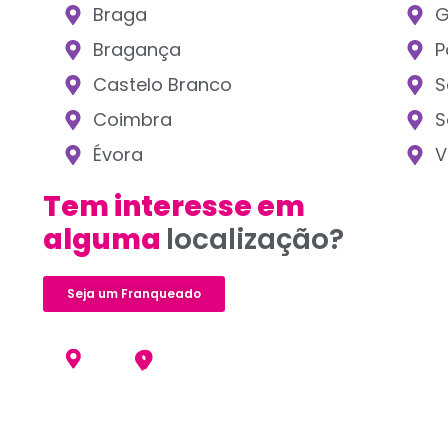
Braga
G
Bragança
P
Castelo Branco
S
Coimbra
S
Évora
V
Tem interesse em
alguma
localização?
Seja um Franqueado